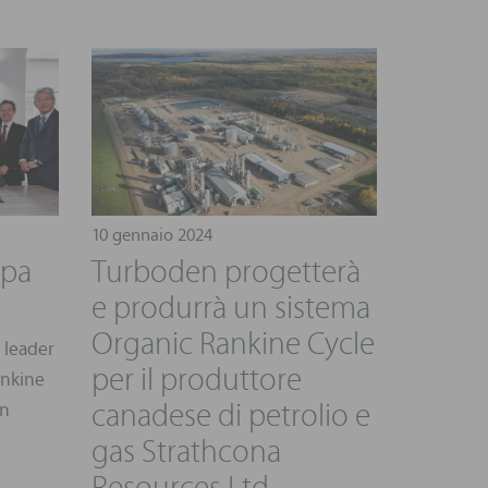
10 gennaio 2024
mpa
Turboden progetterà
e produrrà un sistema
Organic Rankine Cycle
, leader
per il produttore
ankine
canadese di petrolio e
on
gas Strathcona
Resources Ltd.