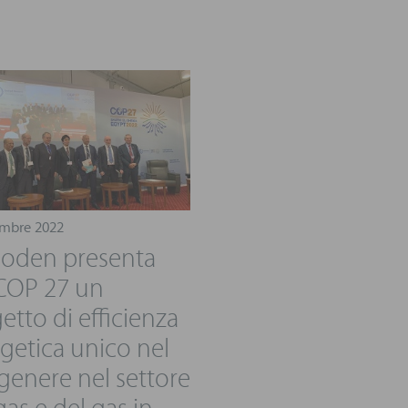
embre 2022
oden presenta
 COP 27 un
etto di efficienza
getica unico nel
genere nel settore
gas e del gas in