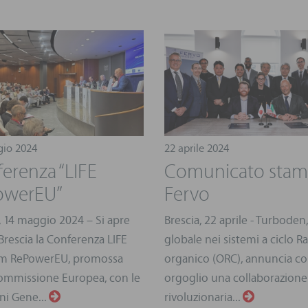
io 2024
22 aprile 2024
erenza “LIFE
Comunicato sta
owerEU”
Fervo
, 14 maggio 2024 – Si apre
Brescia, 22 aprile - Turboden
Brescia la Conferenza LIFE
globale nei sistemi a ciclo R
rm RePowerEU, promossa
organico (ORC), annuncia c
Commissione Europea, con le
orgoglio una collaborazione
ni Gene...
rivoluzionaria...