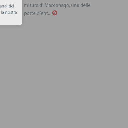
misura di Macconago, una delle
nalitici
la nostra
porte d’ent...