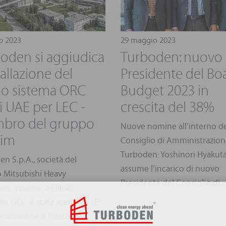
io 2023
29 maggio 2023
oden si aggiudica
Turboden: nuovo
tallazione del
Presidente del Bo
o sistema ORC
Budget 2023 in
i UAE per LEC -
crescita del 38%
bro del gruppo
Nuove nomine all’interno d
cim
Consiglio di Amministrazion
Turboden: Yoshinori Hyakut
n S.p.A., società del
assume l’incarico di nuovo
 Mitsubishi Heavy
Presidente del Consiglio di..
ies, insieme a ENGIE
ns GCC, è stata scelta da LEC
produzione e l'insta...