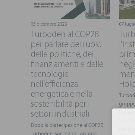
05 dicembre 2023
07 lugl
Turboden al COP28
Turb
per parlare del ruolo
l'ins
delle politiche, dei
prim
finanziamenti e delle
negl
tecnologie
mem
nell'efficienza
Hol
energetica e nella
Turbode
sostenibilità per i
gruppo
settori industriali
Industr
Solutio
Dopo la partecipazione al COP27,
per la 
Turboden, società del gruppo