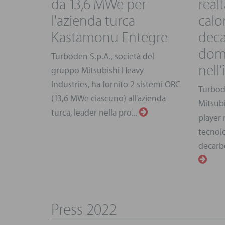
da 13,6 MWe per
real
l'azienda turca
calo
Kastamonu Entegre
deca
dom
Turboden S.p.A., società del
nell’
gruppo Mitsubishi Heavy
Industries, ha fornito 2 sistemi ORC
Turbod
(13,6 MWe ciascuno) all'azienda
Mitsubi
turca, leader nella pro...
player 
tecnolo
decarbo
Press 2022