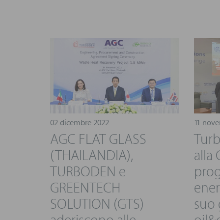
02 dicembre 2022
11 nov
AGC FLAT GLASS
Turb
(THAILANDIA),
alla
TURBODEN e
prog
GREENTECH
ener
SOLUTION (GTS)
suo 
aderiscono alle
oil&