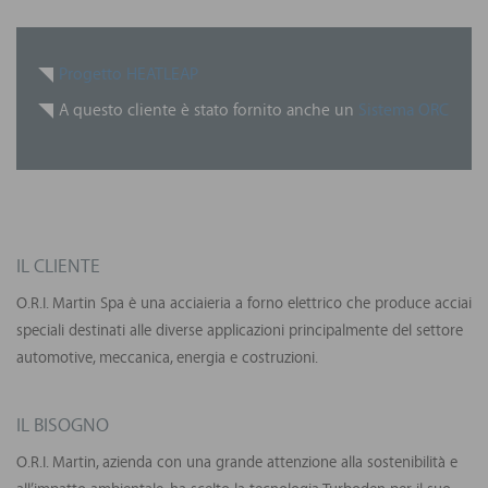
Progetto HEATLEAP
A questo cliente è stato fornito anche un
Sistema ORC
IL CLIENTE
O.R.I. Martin Spa è una acciaieria a forno elettrico che produce acciai
speciali destinati alle diverse applicazioni principalmente del settore
automotive, meccanica, energia e costruzioni.
IL BISOGNO
O.R.I. Martin, azienda con una grande attenzione alla sostenibilità e