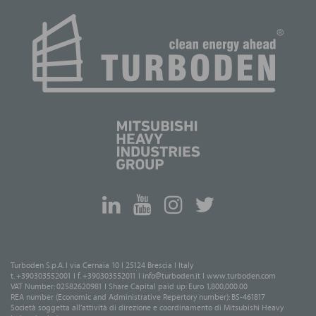
Turboden S.p.A. I via Cernaia 10 I 25124 Brescia I Italy
t. +390303552001 I f. +390303552011 I
info@turboden.it
I
www.turboden.com
VAT Number: 02582620981 I Share Capital paid up: Euro 1,800,000.00
REA number (Economic and Administrative Repertory number): BS-461817
Società soggetta all’attività di direzione e coordinamento di Mitsubishi Heavy