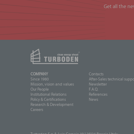
Get all the n
COMPANY
Contacts
Since 1980
After-Sales technical suppo
Mission, vision and values
Newsletter
Our People
F.A.Q.
Institutional Relations
References
Policy & Certifications
News
Research & Development
Careers