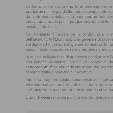
Le Associazioni esprimono forte preoccupazione pe
produttori di Energia da Biomasse Solide, Elettricit
da Fonti Rinnovabili, risulta prioritario un inte
Intervento cruciale per la programmazione delle r
inviato a Bruxelles.
Nel Manifesto “Proposte per la continuità e lo s
dell’atteso “DM FER2”, ma più in generale di provv
sostegno ad un settore in grande sofferenza. In man
parco impianti ancora performante, renderanno ancora
In questa delicata fase di ripartenza per il nostro P
con benefici ambientali, sociali ed economici: da
sottoprodotti fino alla redistribuzione del reddito
esprime realtà dinamiche e innovative.
Infine, la programmabilità caratteristica di questa 
rendono particolarmente utile nella transizione ve
sull’interazione tra produttori-distributori-consum
È quindi necessario, ora più che mai, puntare su qu