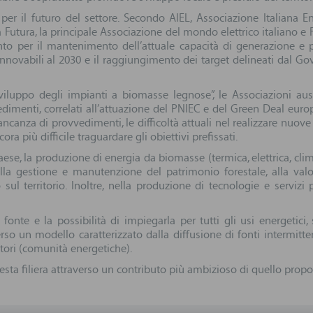
r il futuro del settore. Secondo AIEL, Associazione Italiana Ene
à Futura, la principale Associazione del mondo elettrico italiano e 
rvento per il mantenimento dell’attuale capacità di generazione e
innovabili al 2030 e il raggiungimento dei target delineati dal G
viluppo degli impianti a biomasse legnose”, le Associazioni aus
edimenti, correlati all’attuazione del PNIEC e del Green Deal europ
canza di provvedimenti, le difficoltà attuali nel realizzare nuove
 più difficile traguardare gli obiettivi prefissati.
aese, la produzione di energia da biomasse (termica, elettrica, clima
lla gestione e manutenzione del patrimonio forestale, alla valo
 sul territorio. Inoltre, nella produzione di tecnologie e servizi 
fonte e la possibilità di impiegarla per tutti gli usi energetici, s
rso un modello caratterizzato dalla diffusione di fonti intermitten
atori (comunità energetiche).
esta filiera attraverso un contributo più ambizioso di quello prop