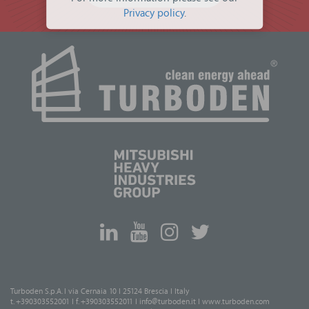
Privacy policy
.
Turboden S.p.A. I via Cernaia 10 I 25124 Brescia I Italy
t. +390303552001 I f. +390303552011 I
info@turboden.it
I
www.turboden.com