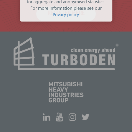
for aggregate and anonymised statistics.
For more information please see our
REGISTER HERE
Privacy policy
.