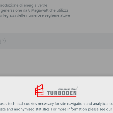
 produzione di energia verde
 generazione da 8 Megawatt che utilizza
i legnosi delle numerose segherie attive
ge)
 uses technical cookies necessary for site navigation and analytical co
ate and anonymised statistics. For more information please see our