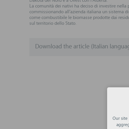
Dakota del Nord e a Ovest con l’Alberta.
La comunità dei nativi ha deciso di investire nella
commissionando all’azienda italiana un sistema di
come combustibile le biomasse prodotte dai residu
sul territorio dello Stato.
Download the article (Italian langua
Our site
aggreg