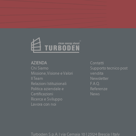
AZIENDA
Contatti
Chi Siamo
Supporto tecnico post
Missione, Visione e Valori
vendita
Il Team
Newsletter
Relazioni Istituzionali
F.A.Q.
Politica aziendale e
Referenze
Certificazioni
News
Ricerca e Sviluppo
Lavora con noi
Turboden S.p.A. I via Cernaia 10 I 25124 Brescia I Italy