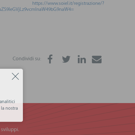
i:
https://www.soiel.it/registrazione/?
uZS9leGVjLz9vcmlnaW49bG9naW4=
Condividi su:
nalitici
la nostra
R
 sviluppi.