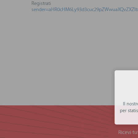
Regis
sender=aHR0cHM6Ly93d3cuc29pZWwuaXQvZXZl
Il nost
per stat
Ricevi tu