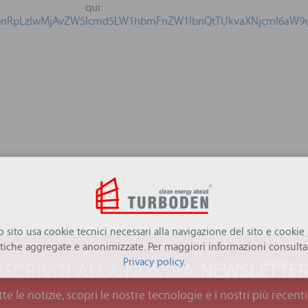
trati qu
bnRpLzIwMjAvZW5lcmd5LW1hbmFnZW1lbnQtTUkvaXNjcml6aW9
ro sito usa cookie tecnici necessari alla navigazione del sito e cookie a
istiche aggregate e anonimizzate. Per maggiori informazioni consulta 
Privacy policy
.
ISCRIVITI ALLA NOSTRA
NEWSLETTE
tte le notizie, scopri le nostre tecnologie e i nostri più recenti