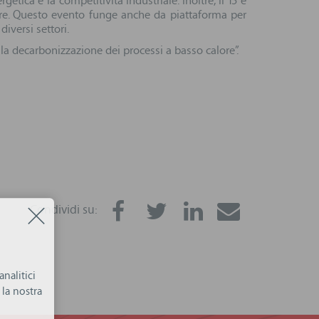
tica e la competitività industriale. Inoltre, il 15 e
ore. Questo evento funge anche da piattaforma per
diversi settori.
r la decarbonizzazione dei processi a basso calore”.
Condividi su:
nalitici
la nostra