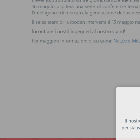
L'evento, strutturato su tre giorni, comprende il Mi
16 maggio ospiterà una serie di conferenze temat
l'intelligence di mercato, la generazione di business 
Il sales team di Turboden interverrà il 15 maggio nel
Incontrate i nostri ingegneri al nostro stand!
Per maggiori informazioni e iscrizioni:
NetZero Mil
Il nost
per stat