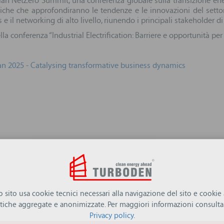
lan NetZero Summit, una conferenza globale sulla transizione energe
iche che approfondiranno le tendenze e le innovazioni del sett
e il networking di alto livello, riunendo i principali stakeholder di 
la conferenza “Industrial Electrification: Barriere e opportunità pe
an 2025 - Catalysing transformative business dynamics
ro sito usa cookie tecnici necessari alla navigazione del sito e cookie a
istiche aggregate e anonimizzate. Per maggiori informazioni consulta 
Privacy policy
.