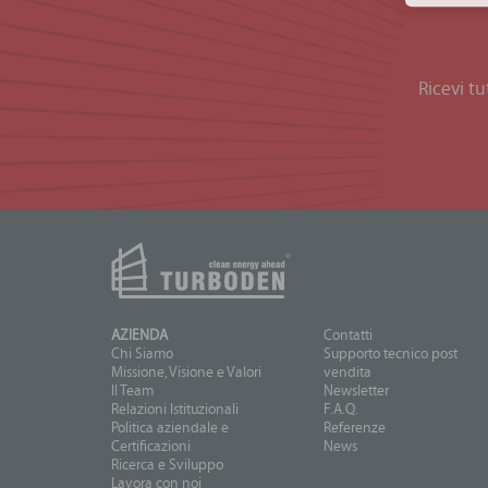
Ricevi tu
AZIENDA
Contatti
Chi Siamo
Supporto tecnico post
Missione, Visione e Valori
vendita
Il Team
Newsletter
Relazioni Istituzionali
F.A.Q.
Politica aziendale e
Referenze
Certificazioni
News
Ricerca e Sviluppo
Lavora con noi