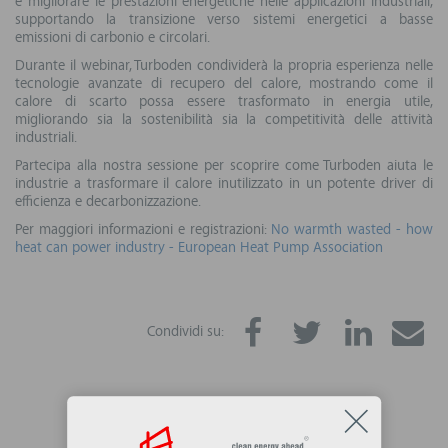
e migliorare le prestazioni energetiche nelle applicazioni industriali,
supportando la transizione verso sistemi energetici a basse
emissioni di carbonio e circolari.
Durante il webinar, Turboden condividerà la propria esperienza nelle
tecnologie avanzate di recupero del calore, mostrando come il
calore di scarto possa essere trasformato in energia utile,
migliorando sia la sostenibilità sia la competitività delle attività
industriali.
Partecipa alla nostra sessione per scoprire come Turboden aiuta le
industrie a trasformare il calore inutilizzato in un potente driver di
efficienza e decarbonizzazione.
Per maggiori informazioni e registrazioni:
No warmth wasted - how
heat can power industry - European Heat Pump Association
Condividi su: