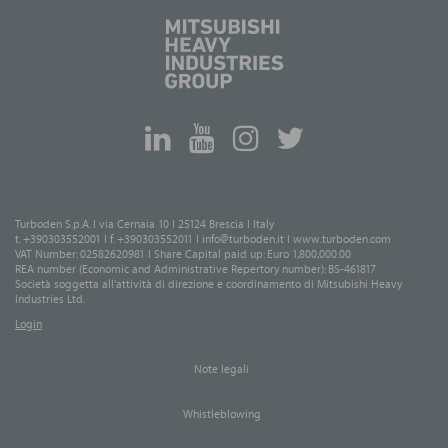
Turboden S.p.A. I via Cernaia 10 I 25124 Brescia I Italy
t. +390303552001 I f. +390303552011 I
info@turboden.it
I
www.turboden.com
VAT Number: 02582620981 I Share Capital paid up: Euro 1,800,000.00
REA number (Economic and Administrative Repertory number): BS-461817
Società soggetta all’attività di direzione e coordinamento di Mitsubishi Heavy
Industries Ltd.
Login
Note legali
Whistleblowing