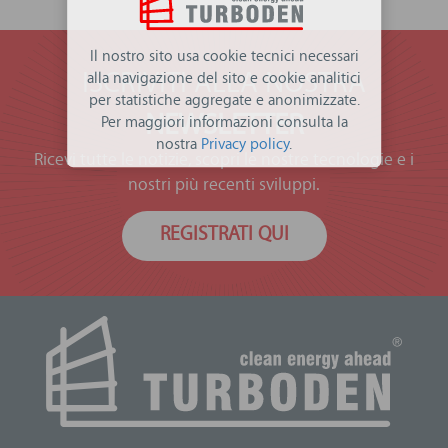
Il nostro sito usa cookie tecnici necessari
ISCRIVITI ALLA NOSTRA
alla navigazione del sito e cookie analitici
per statistiche aggregate e anonimizzate.
NEWSLETTER
Per maggiori informazioni consulta la
nostra
Privacy policy
.
Ricevi tutte le notizie, scopri le nostre tecnologie e i
nostri più recenti sviluppi.
REGISTRATI QUI