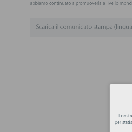
abbiamo continuato a promuoverla a livello mondia
Scarica il comunicato stampa (lingua
Il nost
per stat