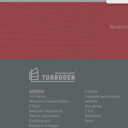
Ricevi tu
AZIENDA
Contatti
Chi Siamo
Supporto tecnico post
Missione, Visione e Valori
vendita
Il Team
Newsletter
Relazioni Istituzionali
F.A.Q.
Politica aziendale e
Referenze
Certificazioni
News
Ricerca e Sviluppo