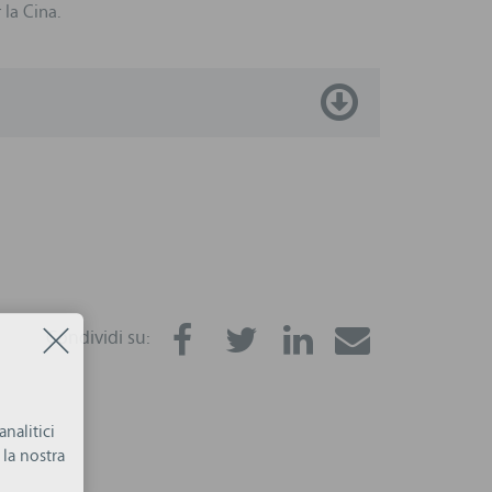
la Cina.
Condividi su:
nalitici
la nostra