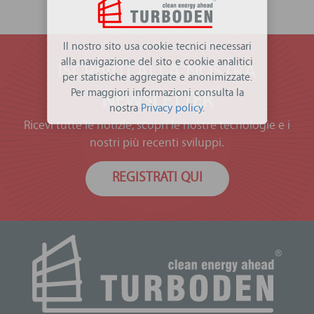
Il nostro sito usa cookie tecnici necessari
alla navigazione del sito e cookie analitici
ISCRIVITI ALLA NOSTRA
per statistiche aggregate e anonimizzate.
Per maggiori informazioni consulta la
NEWSLETTER
nostra
Privacy policy
.
Ricevi tutte le notizie, scopri le nostre tecnologie e i
nostri più recenti sviluppi.
REGISTRATI QUI