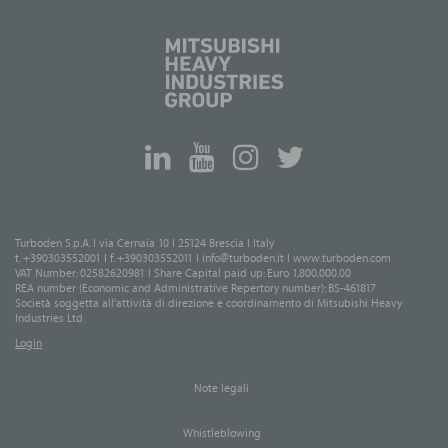
Turboden S.p.A. I via Cernaia 10 I 25124 Brescia I Italy
t. +390303552001 I f. +390303552011 I
info@turboden.it
I
www.turboden.com
VAT Number: 02582620981 I Share Capital paid up: Euro 1,800,000.00
REA number (Economic and Administrative Repertory number): BS-461817
Società soggetta all’attività di direzione e coordinamento di Mitsubishi Heavy
Industries Ltd.
Login
Note legali
Whistleblowing