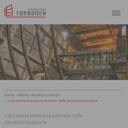
Toggle
naviga
Home
Media
Rassegna stampa
L'acciaieria bresciana pioniera nella decarbonizzazione
L'acciaieria bresciana pioniera nella
decarbonizzazione