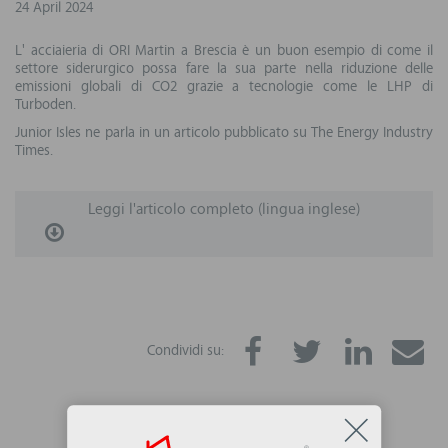
24 April 2024
L' acciaieria di ORI Martin a Brescia è un buon esempio di come il
settore siderurgico possa fare la sua parte nella riduzione delle
emissioni globali di CO2 grazie a tecnologie come le LHP di
Turboden.
Junior Isles ne parla in un articolo pubblicato su The Energy Industry
Times.
Leggi l'articolo completo (lingua inglese)
Condividi su: