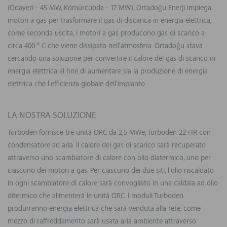
(Odayeri - 45 MW, Kömürcüoda - 17 MW), Ortadoğu Enerji impiega
motori a gas per trasformare il gas di discarica in energia elettrica;
come seconda uscita, i motori a gas producono gas di scarico a
circa 400 ° C che viene dissipato nell'atmosfera. Ortadoğu stava
cercando una soluzione per convertire il calore del gas di scarico in
energia elettrica al fine di aumentare sia la produzione di energia
elettrica che l'efficienza globale dell'impianto.
LA NOSTRA SOLUZIONE
Turboden fornisce tre unità ORC da 2,5 MWe, Turboden 22 HR con
condensatore ad aria. Il calore dei gas di scarico sarà recuperato
attraverso uno scambiatore di calore con olio diatermico, uno per
ciascuno dei motori a gas. Per ciascuno dei due siti, l'olio riscaldato
in ogni scambiatore di calore sarà convogliato in una caldaia ad olio
ditermico che alimenterà le unità ORC. I moduli Turboden
produrranno energia elettrica che sarà venduta alla rete; come
mezzo di raffreddamento sarà usata aria ambiente attraverso