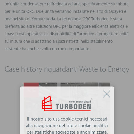
un'unità condensatore raffreddata ad aria, specificamente su misura
per le unità ORC. Due unità verranno installate nel sito di Odayeri e
una nel sito di Kömürcüoda. La tecnologia ORC Turboden è stata
preferita ad altre soluzioni ORC per la maggiore efficienza elettrica e
i bassi costi operativi. La disponibilità di Turboden a progettare unità
su misura che si adattano a spazi ristretti nello stabilimento
esistente ha anche svolto un ruolo importante.
Case history riguardanti Waste to Energy
WTE
Il nostro sito usa cookie tecnici necessari
alla navigazione del sito e cookie analitici
per statistiche aggregate e anonimizzate.