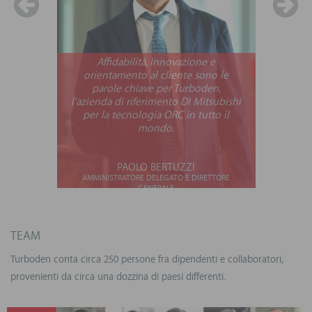
Affidabilità, innovazione e
orientamento al cliente sono le
parole chiave per Turboden,
l'azienda di riferimento DI Mitsubishi
per la tecnologia ORC in tutto il
mondo.
PAOLO BERTUZZI
AMMINISTRATORE DELEGATO E DIRETTORE
GENERALE
TEAM
Turboden conta circa 250 persone fra dipendenti e collaboratori,
provenienti da circa una dozzina di paesi differenti.