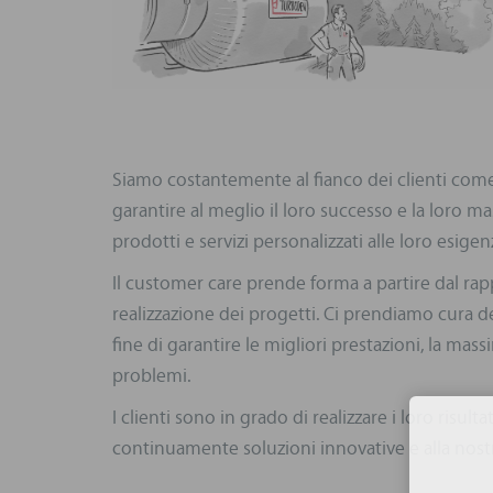
Siamo costantemente al fianco dei clienti com
garantire al meglio il loro successo e la loro m
prodotti e servizi personalizzati alle loro esigen
Il customer care prende forma a partire dal ra
realizzazione dei progetti. Ci prendiamo cura del 
fine di garantire le migliori prestazioni, la mass
problemi.
I clienti sono in grado di realizzare i loro risul
continuamente soluzioni innovative e alla nostr