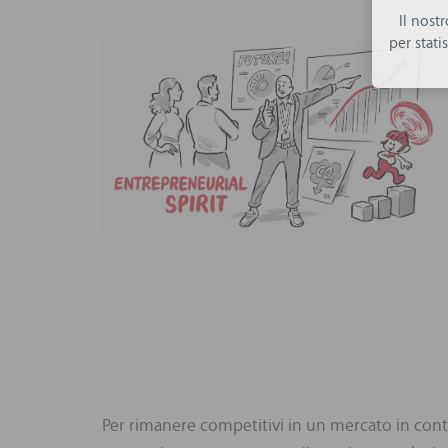
Il nost
per stat
Per rimanere competitivi in un mercato in con