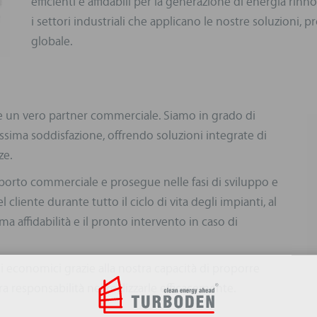
efficienti e affidabili per la generazione di energia rinn
i settori industriali che applicano le nostre soluzioni,
globale.
e un vero partner commerciale. Siamo in grado di
assima soddisfazione, offrendo soluzioni integrate di
ze.
pporto commerciale e prosegue nelle fasi di sviluppo e
cliente durante tutto il ciclo di vita degli impianti, al
ima affidabilità e il pronto intervento in caso di
tati economici grazie alla nostra capacità di proporre
a responsabilità nel realizzarle efficacemente.