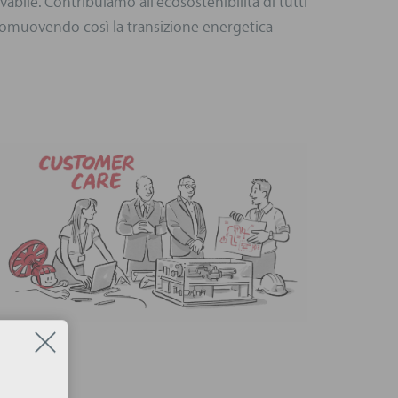
ovabile. Contribuiamo all'ecosostenibilità di tutti
 promuovendo così la transizione energetica