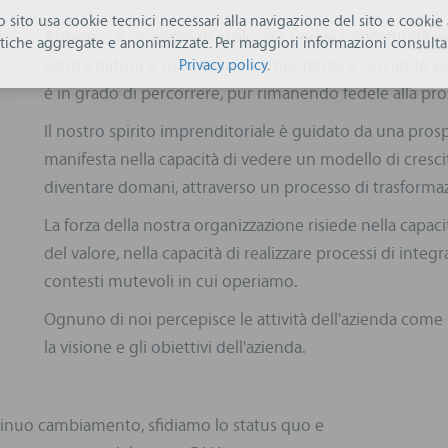
ro sito usa cookie tecnici necessari alla navigazione del sito e cookie a
Abbiamo il coraggio di esplorare nuove opportunità, acc
istiche aggregate e anonimizzate. Per maggiori informazioni consulta 
nostra natura e sulle nostre competenze e cercando per
Privacy policy
.
è in grado di percorrere, pur rimanendo fedele alla prop
Il nostro spirito imprenditoriale è guidato da una prosp
manifesta nella capacità di vedere un modello di cresc
diventare domani, attraverso un processo di trasformaz
La forza della nostra organizzazione risiede nella capac
del valore, nella capacità di realizzare processi di inte
contesti mutevoli in cui operiamo.
Ognuno di noi percepisce le attività dell'azienda come
la visione e gli obiettivi dell'azienda.
tinuo cambiamento, sfidiamo lo status quo e