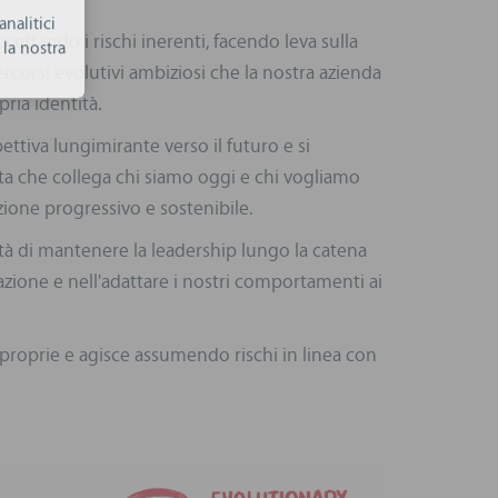
nalitici
ettando i rischi inerenti, facendo leva sulla
la nostra
corsi evolutivi ambiziosi che la nostra azienda
ria identità.
ettiva lungimirante verso il futuro e si
ita che collega chi siamo oggi e chi vogliamo
ione progressivo e sostenibile.
ità di mantenere la leadership lungo la catena
grazione e nell'adattare i nostri comportamenti ai
 proprie e agisce assumendo rischi in linea con