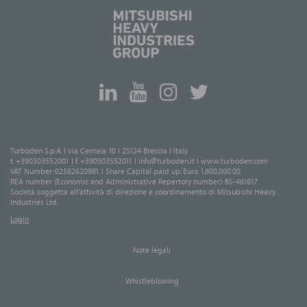
Turboden S.p.A. I via Cernaia 10 I 25124 Brescia I Italy
t. +390303552001 I f. +390303552011 I
info@turboden.it
I
www.turboden.com
VAT Number: 02582620981 I Share Capital paid up: Euro 1,800,000.00
REA number (Economic and Administrative Repertory number): BS-461817
Società soggetta all’attività di direzione e coordinamento di Mitsubishi Heavy
Industries Ltd.
Login
Note legali
Whistleblowing