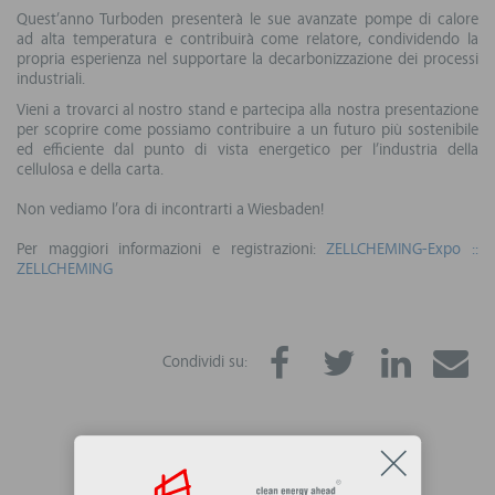
Quest’anno Turboden presenterà le sue avanzate pompe di calore
ad alta temperatura e contribuirà come relatore, condividendo la
propria esperienza nel supportare la decarbonizzazione dei processi
industriali.
Vieni a trovarci al nostro stand e partecipa alla nostra presentazione
per scoprire come possiamo contribuire a un futuro più sostenibile
ed efficiente dal punto di vista energetico per l’industria della
cellulosa e della carta.
Non vediamo l’ora di incontrarti a Wiesbaden!
Per maggiori informazioni e registrazioni:
ZELLCHEMING-Expo ::
ZELLCHEMING
Condividi su: