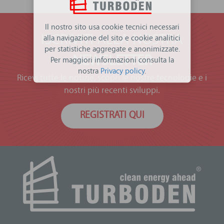
Il nostro sito usa cookie tecnici necessari
ISCRIVITI ALLA NOSTRA
alla navigazione del sito e cookie analitici
per statistiche aggregate e anonimizzate.
NEWSLETTER
Per maggiori informazioni consulta la
nostra
Privacy policy
.
Ricevi tutte le notizie, scopri le nostre tecnologie e i
nostri più recenti sviluppi.
REGISTRATI QUI