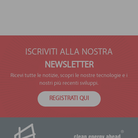
ISCRIVITI ALLA NOSTRA
NEWSLETTER
Ricevi tutte le notizie, scopri le nostre tecnologie e i
nostri più recenti sviluppi.
REGISTRATI QUI