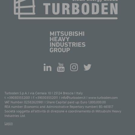
Turboden S.p.A. I via Cernaia 10 I 25124 Brescia I Italy
t. +390303552001 I f. +390303552011 I
info@turboden.it
I
www.turboden.com
VAT Number: 02582620981 I Share Capital paid up: Euro 1,800,000.00
REA number (Economic and Administrative Repertory number): BS-461817
Società soggetta all’attività di direzione e coordinamento di Mitsubishi Heavy
Industries Ltd.
Login