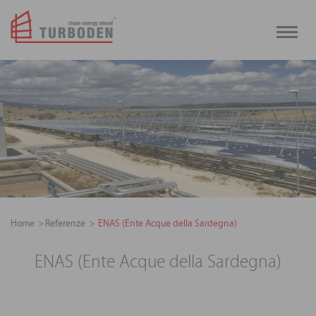
Toggle
naviga
Home
Referenze
ENAS (Ente Acque della Sardegna)
ENAS (Ente Acque della Sardegna)