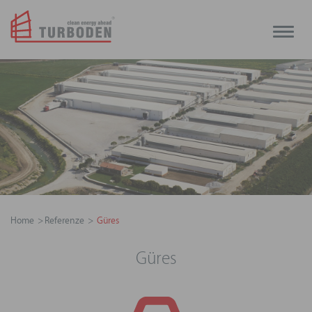
Toggle
naviga
Home
Referenze
Güres
Güres