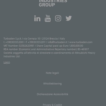
Turboden S.p.A. I via Cernaia 10 I 25124 Brescia I Italy
t. +390303552001 I f. +390303552011 I
info@turboden.it
I
www.turboden.com
VAT Number: 02582620981 I Share Capital paid up: Euro 1,800,000.00
REA number (Economic and Administrative Repertory number): BS-461817
Società soggetta all’attività di direzione e coordinamento di Mitsubishi Heavy
Industries Ltd.
Login
Note legali
Whistleblowing
Dichiarazione Accessibilità
Privacy & Cookie